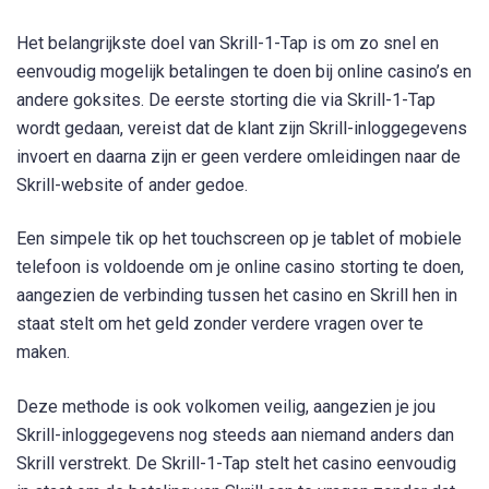
Het belangrijkste doel van Skrill-1-Tap is om zo snel en
eenvoudig mogelijk betalingen te doen bij online casino’s en
andere goksites. De eerste storting die via Skrill-1-Tap
wordt gedaan, vereist dat de klant zijn Skrill-inloggegevens
invoert en daarna zijn er geen verdere omleidingen naar de
Skrill-website of ander gedoe.
Een simpele tik op het touchscreen op je tablet of mobiele
telefoon is voldoende om je online casino storting te doen,
aangezien de verbinding tussen het casino en Skrill hen in
staat stelt om het geld zonder verdere vragen over te
maken.
Deze methode is ook volkomen veilig, aangezien je jou
Skrill-inloggegevens nog steeds aan niemand anders dan
Skrill verstrekt. De Skrill-1-Tap stelt het casino eenvoudig