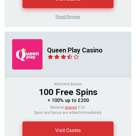
Read Review
Queen Play Casino
Welcome Bonus:
100 Free Spins
+ 100% up to £200
Minimal
deposit
£10.
Spins and bonus are added immediately.
Visit Casino