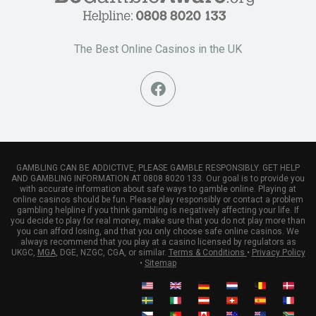
The Best Online Casinos in the UK
GAMBLING CAN BE ADDICTIVE, PLEASE GAMBLE RESPONSIBLY. GET HELP
AND GAMBLING INFORMATION AT 0808 8020 133. Our goal is to provide you
with accurate information about safe ways to gamble online. Playing at
online casinos should be fun. Please play responsibly or contact a problem
gambling helpline if you think gambling is negatively affecting your life. If
you decide to play for real money, make sure that you do not play more than
you can afford losing, and that you only choose safe online casinos. We
always recommend that you play at a casino licensed by regulators as
UKGC,
MGA
, DGE, NZGC, CGA, or similar.
Terms & Conditions
•
Privacy Policy
•
Sitemap