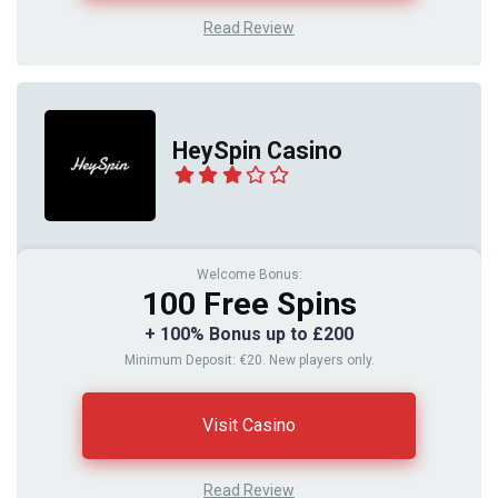
Read Review
HeySpin Casino
Welcome Bonus:
100 Free Spins
+ 100% Bonus up to £200
Minimum Deposit: €20. New players only.
Visit Casino
Read Review